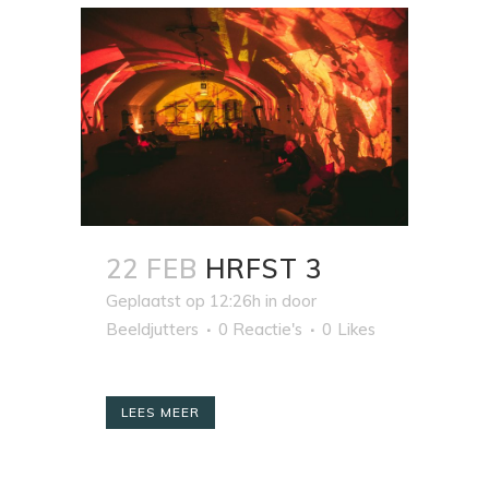
22 FEB
HRFST 3
Geplaatst op 12:26h
in
door
Beeldjutters
0 Reactie's
0
Likes
LEES MEER