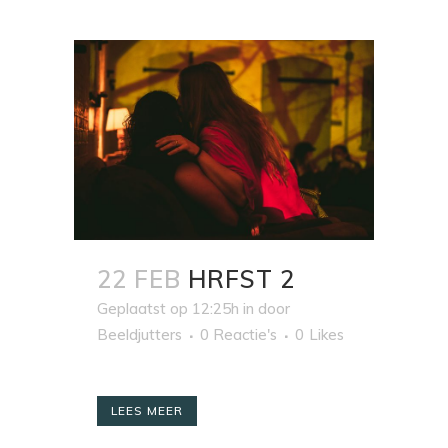
22 FEB
HRFST 2
Geplaatst op 12:25h
in
door
Beeldjutters
0 Reactie's
0
Likes
LEES MEER