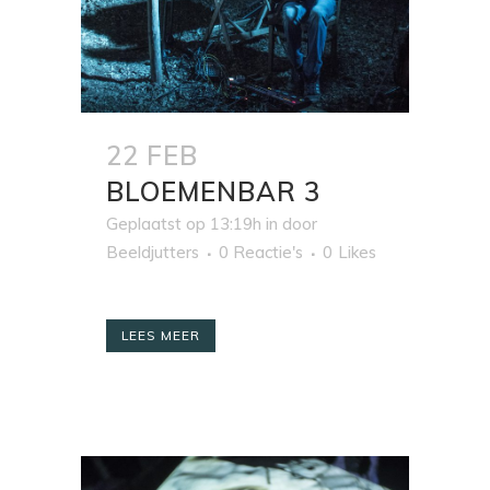
22 FEB
BLOEMENBAR 3
Geplaatst op 13:19h
in
door
Beeldjutters
0 Reactie's
0
Likes
LEES MEER