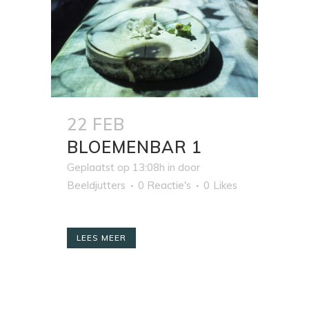
22 FEB
BLOEMENBAR 1
Geplaatst op 13:08h
in
door
Beeldjutters
0 Reactie's
0
Likes
LEES MEER