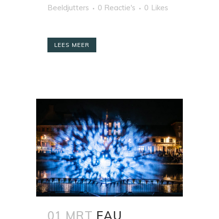
Beeldjutters
0 Reactie's
0
Likes
LEES MEER
01 MRT
EAU