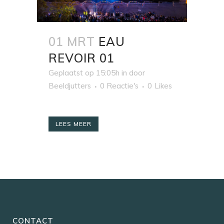
01 MRT
EAU
REVOIR 01
Geplaatst op 15:05h
in
door
Beeldjutters
0 Reactie's
0
Likes
LEES MEER
CONTACT