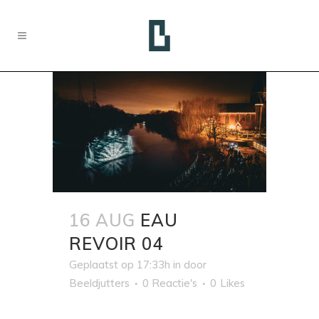
16 AUG
EAU
REVOIR 04
Geplaatst op 17:33h
in
door
Beeldjutters
0 Reactie's
0
Likes