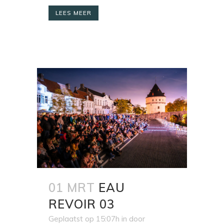
LEES MEER
01 MRT
EAU
REVOIR 03
Geplaatst op 15:07h
in
door