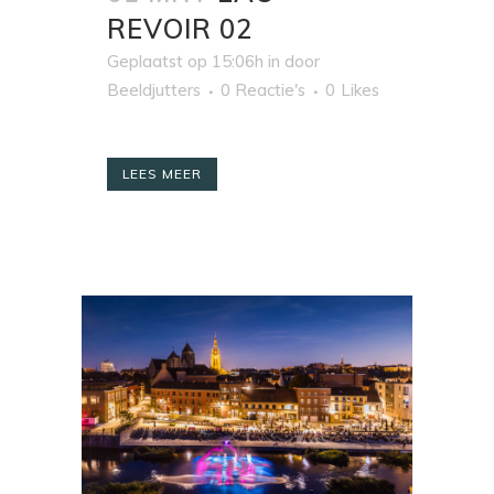
REVOIR 02
Geplaatst op 15:06h
in
door
Beeldjutters
0 Reactie's
0
Likes
LEES MEER