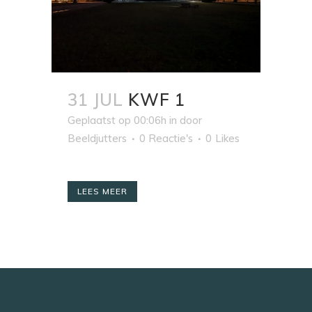
31 JUL
KWF 1
Geplaatst op 00:06h
in
door
Beeldjutters
0 Reactie's
0
Likes
LEES MEER