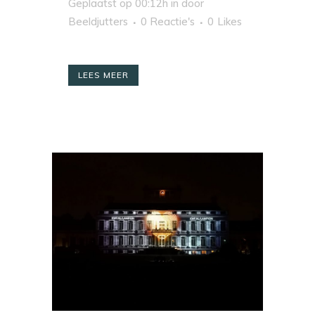
Geplaatst op 00:12h
in
door
Beeldjutters
0 Reactie's
0
Likes
LEES MEER