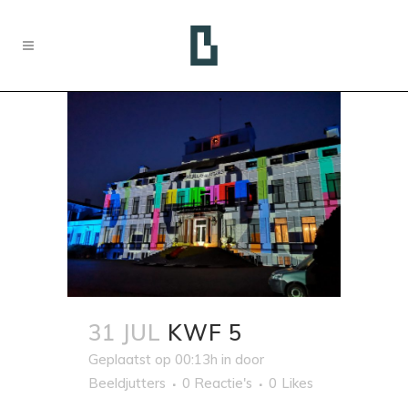
31 JUL
KWF 5
Geplaatst op 00:13h
in
door
Beeldjutters
0 Reactie's
0
Likes