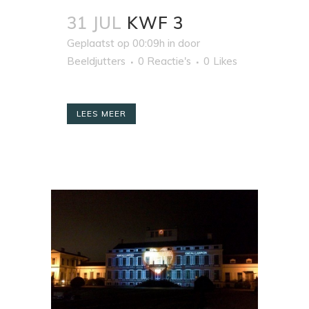
31 JUL
KWF 3
Geplaatst op 00:09h
in
door
Beeldjutters
0 Reactie's
0
Likes
LEES MEER