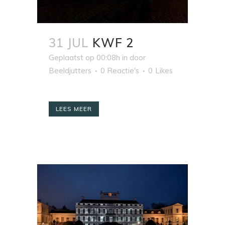
31 JUL
KWF 2
Geplaatst op 00:08h
in
door
Beeldjutters
0 Reactie's
0
Likes
LEES MEER