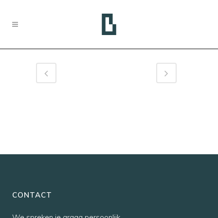
CONTACT
We spreken je graag persoonlijk,