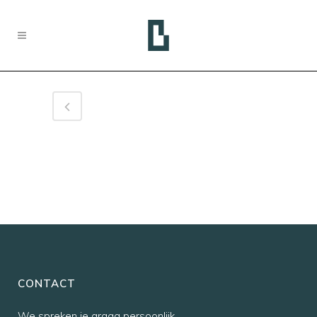
CONTACT
We spreken je graag persoonlijk,