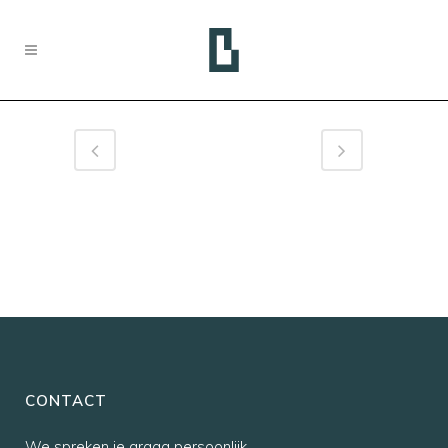
CONTACT
We spreken je graag persoonlijk,