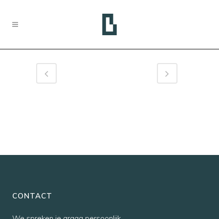
CONTACT
We spreken je graag persoonlijk,