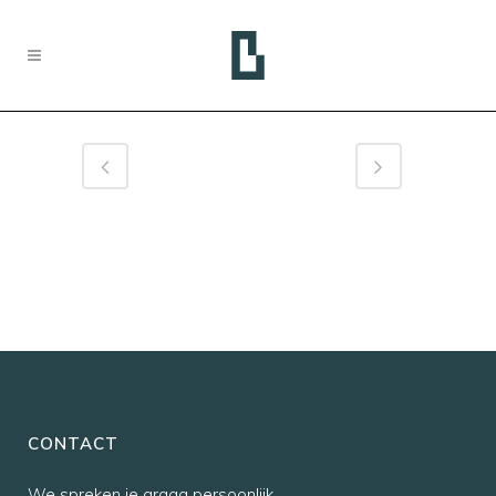
CONTACT
We spreken je graag persoonlijk,