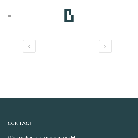
CONTACT
We spreken je graag persoonlijk,