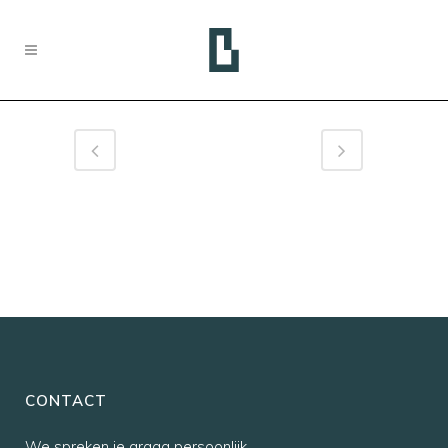
CONTACT
We spreken je graag persoonlijk,