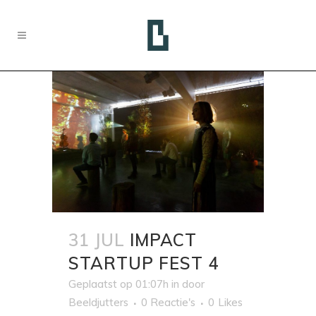
31 JUL
IMPACT
STARTUP FEST 4
Geplaatst op 01:07h
in
door
Beeldjutters
0 Reactie's
0
Likes