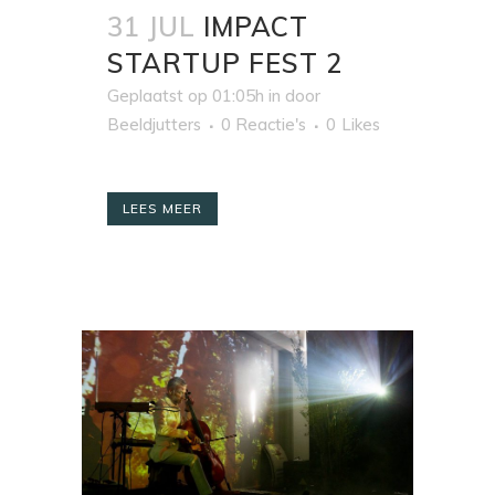
31 JUL
IMPACT
STARTUP FEST 2
Geplaatst op 01:05h
in
door
Beeldjutters
0 Reactie's
0
Likes
LEES MEER