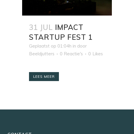
31 JUL
IMPACT
STARTUP FEST 1
Geplaatst op 01:04h
in
door
Beeldjutters
0 Reactie's
0
Likes
LEES MEER