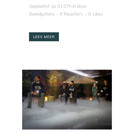
Geplaatst op 01:07h
in
door
Beeldjutters
0 Reactie's
0
Likes
LEES MEER