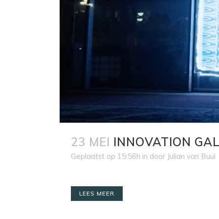
23 MEI
INNOVATION GAL
Geplaatst op 15:56h
in
door
Julian van Buul
LEES MEER