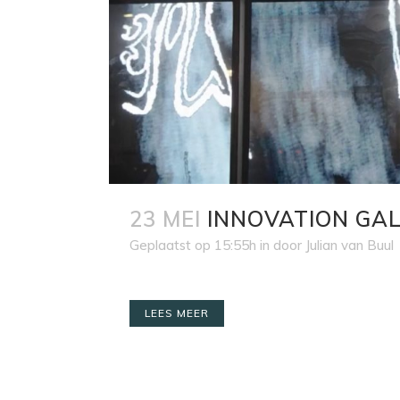
23 MEI
INNOVATION GAL
Geplaatst op 15:55h
in
door
Julian van Buul
LEES MEER