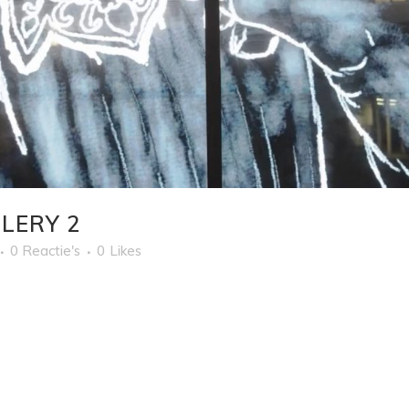
LERY 2
0 Reactie's
0
Likes