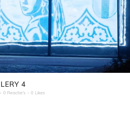
LERY 4
0 Reactie's
0
Likes