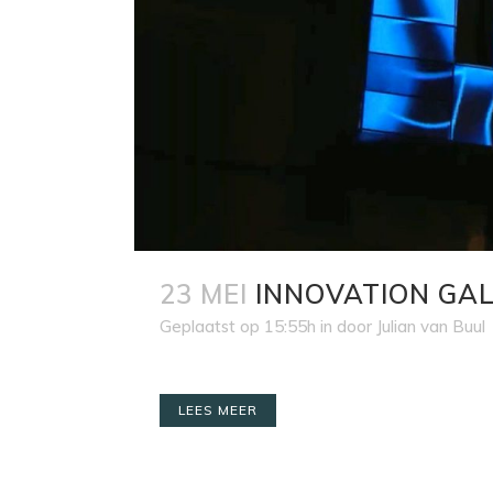
23 MEI
INNOVATION GAL
Geplaatst op 15:55h
in
door
Julian van Buul
LEES MEER