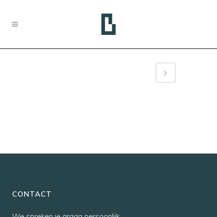
CONTACT
We spreken je graag persoonlijk,