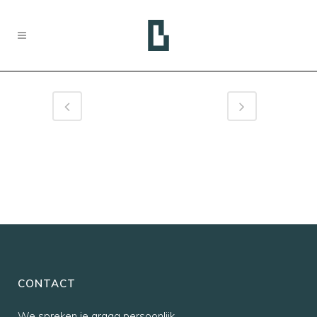
CONTACT
We spreken je graag persoonlijk,