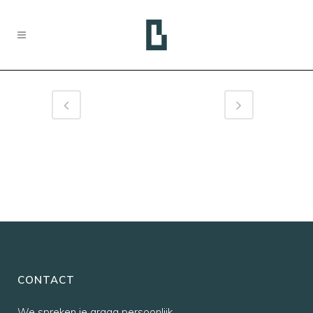
CONTACT
We spreken je graag persoonlijk,