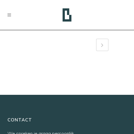
CONTACT
We spreken je graag persoonlijk,