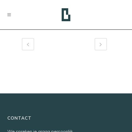
CONTACT
We spreken je graag persoonlijk,