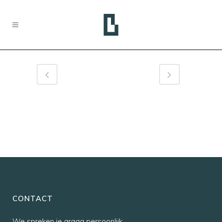
CONTACT
We spreken je graag persoonlijk,