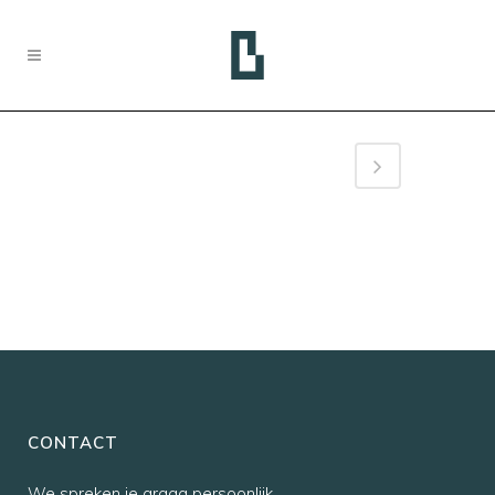
CONTACT
We spreken je graag persoonlijk,