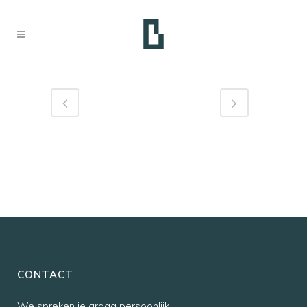
CONTACT
We spreken je graag persoonlijk,